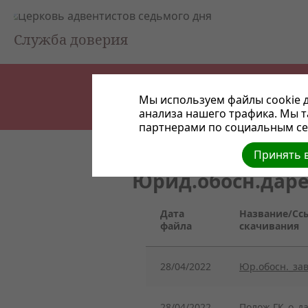
Служба доверия
Мы используем файлы cookie д
анализа нашего трафика. Мы 
партнерами по социальным сет
Принять в
Юрид.обосн.дар
Дата
Название/Сс
файла
скачивания
28/04/2022
Юр.обосн._за
28/04/2022
Полож.ГК_о_д