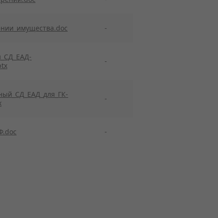
ении_имущества.doc
-
̆_СД_ЕАД-
-
tx
ный_СД_ЕАД_для_ГК-
-
x
Ф.doc
-