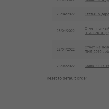
28/04/2022
Статьи_о_дар
Отчет_полныи
28/04/2022
_ПИЛ_2010_.pp
Отчет_не_пол
28/04/2022
ПИЛ_2010.ppt
28/04/2022
Глава_32_ГК_Р
Reset to default order