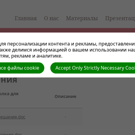
Главная
О нас
Материалы
Презента
ля персонализации контента и рекламы, предоставлени
также делимся информацией о вашем использовании на
ям, рекламе и аналитике.
се файлы cookie
Accept Only Strictly Necessary Coo
ения
ылка для
Описание
вещания.doc
-
арении.doc
-